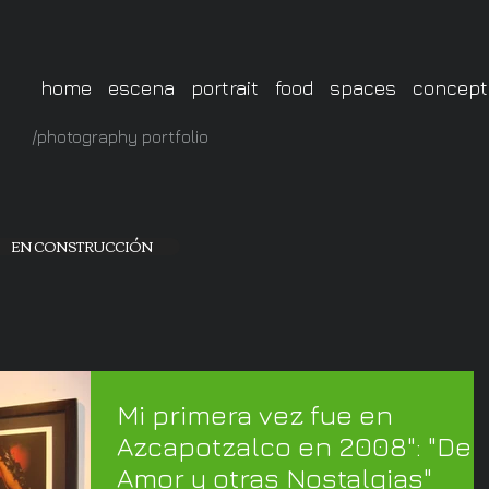
home
escena
portrait
food
spaces
concept
/photography portfolio
EN CONSTRUCCIÓN
Mi primera vez fue en
Azcapotzalco en 2008": "Del
Amor y otras Nostalgias"