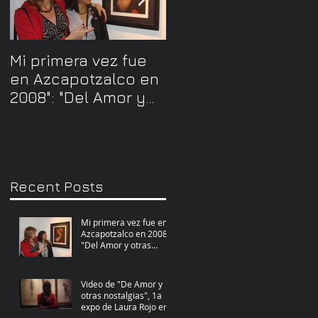
as
Mi primera vez fue
Video de "De Amor 
en Azcapotzalco en
otras nostalgias", 1a
2008": "Del Amor y
expo de Laura Rojo
otras Nostalgias"
en la casa de
Cultura de Azca
e
Recent Posts
Mi primera vez fue en
Azcapotzalco en 2008":
"Del Amor y otras
Nostalgias"
Video de "De Amor y
otras nostalgias", 1a
expo de Laura Rojo en
la casa de Cultura de