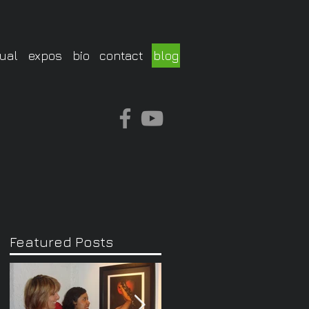
ual
expos
bio
contact
blog
Featured Posts